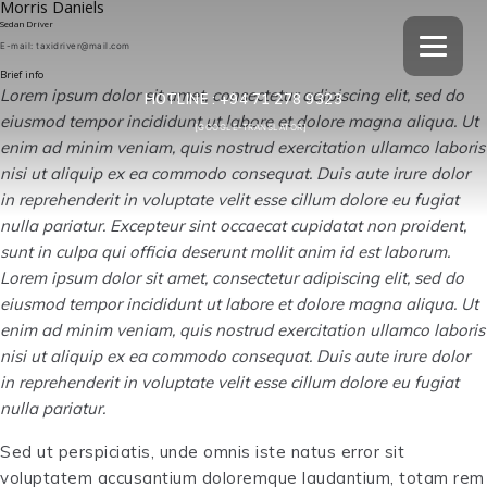
Morris Daniels
Sedan Driver
E-mail:
taxidriver@mail.com
Brief info
Lorem ipsum dolor sit amet, consectetur adipiscing elit, sed do
HOTLINE :
+94 71 278 9323
eiusmod tempor incididunt ut labore et dolore magna aliqua. Ut
[GOOGLE-TRANSLATOR]
enim ad minim veniam, quis nostrud exercitation ullamco laboris
nisi ut aliquip ex ea commodo consequat. Duis aute irure dolor
in reprehenderit in voluptate velit esse cillum dolore eu fugiat
nulla pariatur. Excepteur sint occaecat cupidatat non proident,
sunt in culpa qui officia deserunt mollit anim id est laborum.
Lorem ipsum dolor sit amet, consectetur adipiscing elit, sed do
eiusmod tempor incididunt ut labore et dolore magna aliqua. Ut
enim ad minim veniam, quis nostrud exercitation ullamco laboris
nisi ut aliquip ex ea commodo consequat. Duis aute irure dolor
in reprehenderit in voluptate velit esse cillum dolore eu fugiat
nulla pariatur.
Sed ut perspiciatis, unde omnis iste natus error sit
voluptatem accusantium doloremque laudantium, totam rem