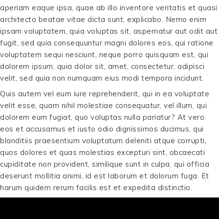
aperiam eaque ipsa, quae ab illo inventore veritatis et quasi
architecto beatae vitae dicta sunt, explicabo. Nemo enim
ipsam voluptatem, quia voluptas sit, aspernatur aut odit aut
fugit, sed quia consequuntur magni dolores eos, qui ratione
voluptatem sequi nesciunt, neque porro quisquam est, qui
dolorem ipsum, quia dolor sit, amet, consectetur, adipisci
velit, sed quia non numquam eius modi tempora incidunt.
Quis autem vel eum iure reprehenderit, qui in ea voluptate
velit esse, quam nihil molestiae consequatur, vel illum, qui
dolorem eum fugiat, quo voluptas nulla pariatur? At vero
eos et accusamus et iusto odio dignissimos ducimus, qui
blanditiis praesentium voluptatum deleniti atque corrupti,
quos dolores et quas molestias excepturi sint, obcaecati
cupiditate non provident, similique sunt in culpa, qui officia
deserunt mollitia animi, id est laborum et dolorum fuga. Et
harum quidem rerum facilis est et expedita distinctio.